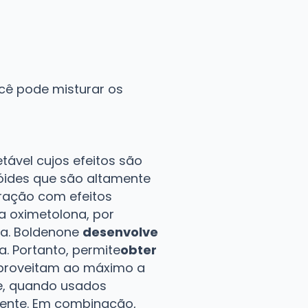
ocê pode misturar os
tável cujos efeitos são
óides que são altamente
ação com efeitos
a oximetolona, por
ça. Boldenone
desenvolve
. Portanto, permite
obter
s aproveitam ao máximo a
e, quando usados
iente. Em combinação,