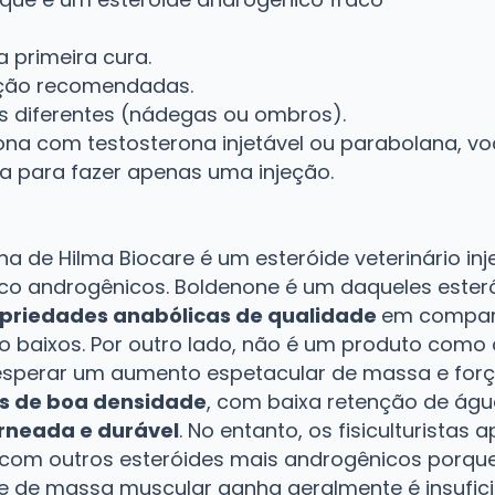
 primeira cura.
jeção recomendadas.
is diferentes (nádegas ou ombros).
ona com testosterona injetável ou parabolana, v
 para fazer apenas uma injeção.
 de Hilma Biocare é um esteróide veterinário inje
co androgênicos. Boldenone é um daqueles ester
priedades anabólicas de qualidade
em compar
o baixos. Por outro lado, não é um produto como 
esperar um aumento espetacular de massa e for
 de boa densidade
, com baixa retenção de água
rneada e durável
. No entanto, os fisiculturista
om outros esteróides mais androgênicos porqu
e de massa muscular ganha geralmente é insufic