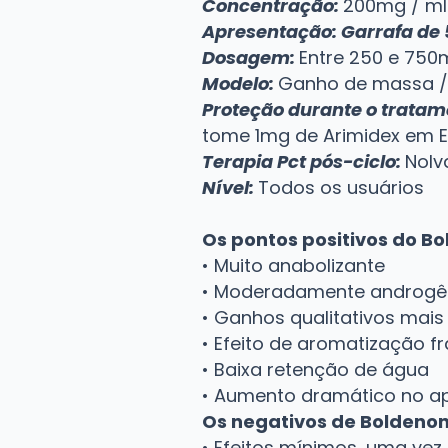
Concentração:
200mg / ml
Apresentação:
Garrafa de
Dosagem:
Entre 250 e 750
Modelo:
Ganho de massa / c
Proteção durante o tratam
tome 1mg de Arimidex em 
Terapia Pct pós-ciclo
:
Nolv
Nível:
Todos os usuários
Os pontos positivos do B
• Muito anabolizante
• Moderadamente androgê
• Ganhos qualitativos mais
• Efeito de aromatização f
• Baixa retenção de água
• Aumento dramático no ap
Os negativos de Boldeno
• Efeitos mínimos, uma vez