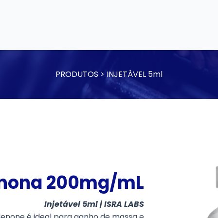
PRODUTOS > INJETÁVEL 5ml
enona 200mg/mL
Injetável 5ml | ISRA LABS
enone é ideal para ganho de massa e