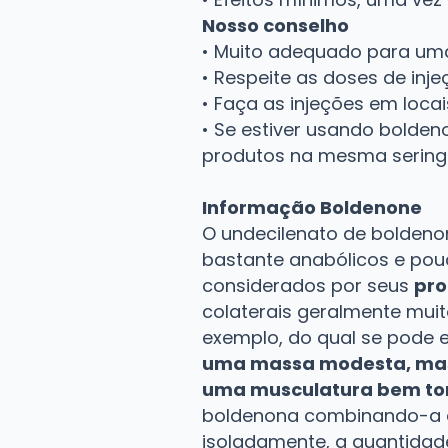
Nosso conselho
• Muito adequado para uma
• Respeite as doses de in
• Faça as injeções em loca
• Se estiver usando bolden
produtos na mesma seringa
Informação Boldenone
O undecilenato de boldenona
bastante anabólicos e pou
considerados por seus
pro
colaterais geralmente muit
exemplo, do qual se pode 
uma massa modesta, mas
uma musculatura bem to
boldenona combinando-a c
isoladamente, a quantidad