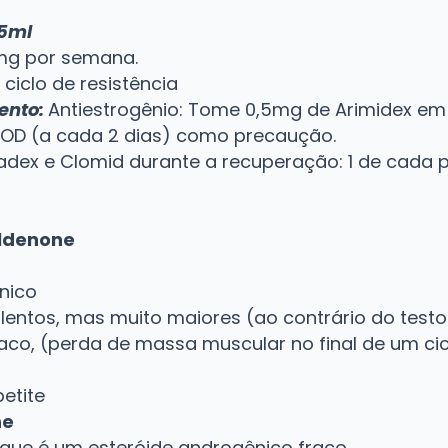
 5ml
mg por semana.
iclo de resistência
ento:
Antiestrogênio: Tome 0,5mg de Arimidex em 
EOD (a cada 2 dias) como precaução.
adex e Clomid durante a recuperação: 1 de cada po
oldenone
nico
 lentos, mas muito maiores (ao contrário do testo
raco, (perda de massa muscular no final de um cic
etite
ne
 que é um esteróide androgênico fraco