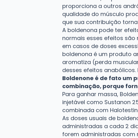
proporciona a outros andr
qualidade do músculo prod
que sua contribuição torna
A boldenona pode ter efei
normais esses efeitos são
em casos de doses excessiv
boldenona é um produto a
aromatiza (perda muscular 
desses efeitos anabólicos.
Boldenone é de fato um p
combinação, porque forne
Para ganhar massa, Bolde
injetável como Sustanon 2
combinada com Halotestin o
As doses usuais de bolden
administradas a cada 2 di
forem administradas com m