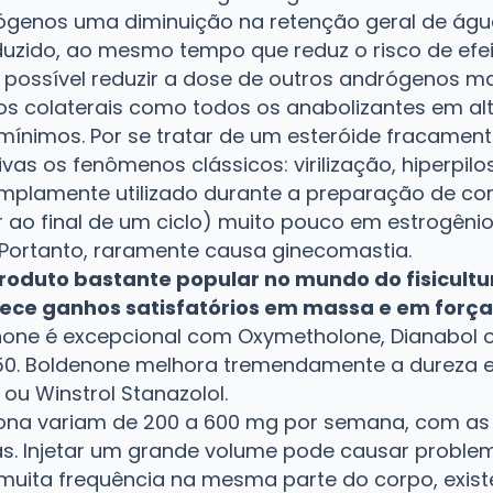
ógenos uma diminuição na retenção geral de água
uzido, ao mesmo tempo que reduz o risco de efei
 possível reduzir a dose de outros andrógenos m
tos colaterais como todos os anabolizantes em a
 mínimos. Por se tratar de um esteróide fracamen
as os fenômenos clássicos: virilização, hiperpilos
mplamente utilizado durante a preparação de c
ao final de um ciclo) muito pouco em estrogênio
 Portanto, raramente causa ginecomastia.
roduto bastante popular no mundo do fisicult
ce ganhos satisfatórios em massa e em força
none é excepcional com Oxymetholone, Dianabol 
50. Boldenone melhora tremendamente a dureza 
u Winstrol Stanazolol.
ona variam de 200 a 600 mg por semana, com as
as. Injetar um grande volume pode causar problem
uita frequência na mesma parte do corpo, exist